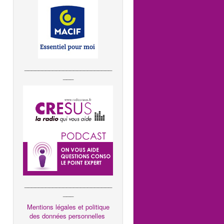
_________________________
___
_________________________
___
Mentions légales et politique
des données personnelles