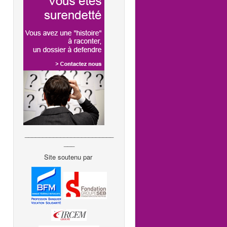
_________________________
___
Site soutenu par