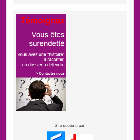
____________________________
Site soutenu par