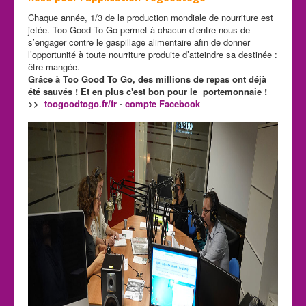
Chaque année, 1/3 de la production mondiale de nourriture est
jetée. Too Good To Go permet à chacun d’entre nous de
s’engager contre le gaspillage alimentaire afin de donner
l’opportunité à toute nourriture produite d’atteindre sa destinée :
être mangée.
Grâce à Too Good To Go, des millions de repas ont déjà
été sauvés ! Et en plus c'est bon pour le portemonnaie !
>>
toogoodtogo.fr/fr
-
compte Facebook