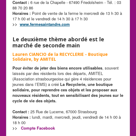
Contact :
6 rue de la Chapelle - 67490 Friedolsheim - Tél. : 03
88 70 20 86
Horaires :
Point de vente de la ferme le mercredi de 13 h 30 à
17 h 00 et le vendredi de 14 h 30 à 17 h 30
>>
www.fermesaintandre.com
Le deuxième thème abordé est l
e
marché de seconde main
Lauren CIANCIO de la RECYCLERIE - Boutique
Solidaire, by AMITEL
Pour éviter de jeter des biens encore utilisables
, souvent
laissés par des résidents lors des départs, AMITEL
(Association strasbourgeoise qui gère 4 résidences pour
jeunes dans l’EMS) a créé
La Recyclerie, une boutique
solidaire, pour reprendre ces objets et les proposer aux
nouveaux résidents, tout en sensibilisant des jeunes sur le
cycle de vie des objets.
Contact :
25 Rue de Lucerne, 67000 Strasbourg
Horaires :
lundi, mardi, mercredi, jeudi, vendredi de 14 h 00 à
18 h 00
>>
Compte Facebook