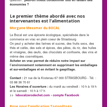
économies ?
Le premier thème abordé avec nos
intervenantes est l'alimentation
Morgane Messmer du BOCAL
Le Bocal est une épicerie écologique, spécialisée dans le
commerce en vrac en plein coeur de Strasbourg
On peut y acheter des farines et sucres, des fruits secs, des
thés et cafés, des sels et épices, des pâtes, du riz, des huiles
et vinaigres, des œufs, des chocolats et confiserie, des vins et
même des cosmétiques.
Acheter en vrac permet de réduire notre impact sur
l’environnement notamment en supprimant les emballages
et sur-emballages et en évitant le gaspillage.
Contact :
21 rue de la Krutenau 67 000 STRASBOURG - Tél. :
03 88 36 70 61
Les Horaires d’ouverture :
du mardi au vendredi : 10 h à 19 h
et le samedi : 10 h à 17 h
>>
lebocalzerodechet.com
-
compte Facebook
Rose pour l'application Togoodtogo