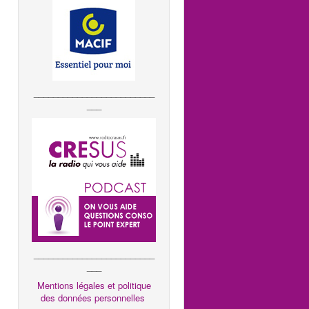
_________________________
___
_________________________
___
Mentions légales et politique
des données personnelles