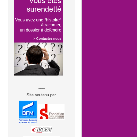
_________________________
___
Site soutenu par