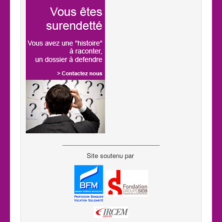
____________________________
Site soutenu par