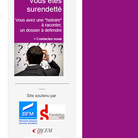
_________________________
___
Site soutenu par