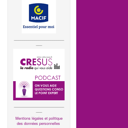
_________________________
___
_________________________
___
Mentions légales et politique
des données personnelles