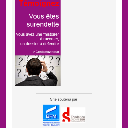
____________________________
Site soutenu par