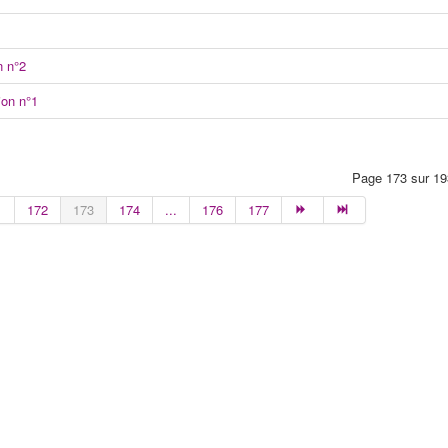
n n°2
ion n°1
Page 173 sur 19
1
172
173
174
...
176
177