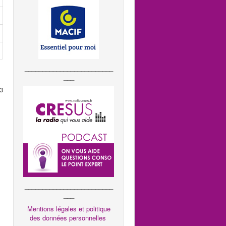
_________________________
___
3
_________________________
___
Mentions légales et politique
des données personnelles