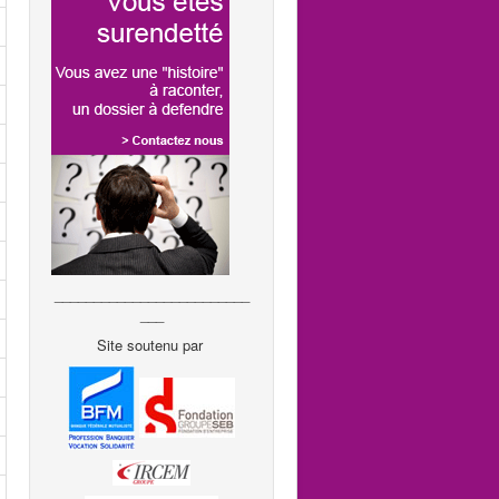
_________________________
___
Site soutenu par