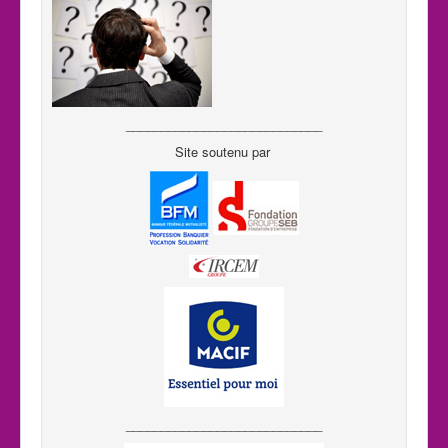
____________________________
Site soutenu par
____________________________