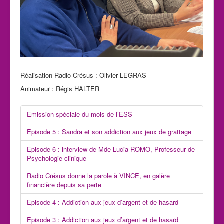
Réalisation Radio Crésus : Olivier LEGRAS
Animateur : Régis HALTER
Emission spéciale du mois de l’ESS
Episode 5 : Sandra et son addiction aux jeux de grattage
Episode 6 : interview de Mde Lucia ROMO, Professeur de
Psychologie clinique
Radio Crésus donne la parole à VINCE, en galère
financière depuis sa perte
Episode 4 : Addiction aux jeux d’argent et de hasard
Episode 3 : Addiction aux jeux d’argent et de hasard