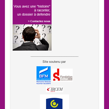
____________________________
Site soutenu par