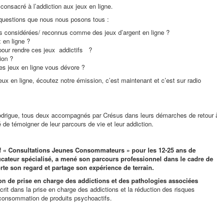
onsacré à l’addiction aux jeux
en ligne.
questions que nous nous posons tous :
ues considérées/ reconnus comme des jeux d’argent en ligne ?
x en ligne ?
s pour rendre ces jeux addictifs ?
tion ?
des jeux en ligne vous dévore ?
eux en ligne, écoutez notre émission, c’est maintenant et c’est sur radio
odrigue, tous deux accompagnés par Crésus dans leurs démarches de retour 
té de témoigner de leur parcours de vie et leur addiction.
f « Consultations Jeunes Consommateurs » pour les 12-25 ans de
ateur spécialisé, a mené son parcours professionnel dans le cadre de
orte son regard et partage son expérience de terrain.
on de prise en charge des addictions et des pathologies associées
scrit dans la prise en charge des addictions et la réduction des risques
 consommation de produits psychoactifs.