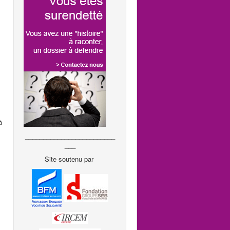
à
_________________________
___
Site soutenu par