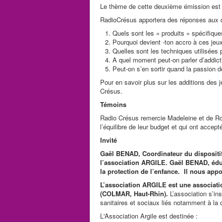
Le thème de cette deuxième émission est c
RadioCrésus apportera des réponses aux 
Quels sont les « produits » spécifiq
Pourquoi devient -ton accro à ces jeu
Quelles sont les techniques utilisée
A quel moment peut-on parler d’addic
Peut-on s’en sortir quand la passion 
Pour en savoir plus sur les additions des j
Crésus.
Témoins
Radio Crésus remercie Madeleine et de R
l’équilibre de leur budget et qui ont accep
Invité
Gaël BENAD, Coordinateur du dispositi
l’association ARGILE. Gaël BENAD, éduc
la protection de l’enfance. Il nous app
L’association ARGILE est une associati
(COLMAR, Haut-Rhin
).
L’association s’in
sanitaires et sociaux liés notamment à la
L'Association Argile est destinée :