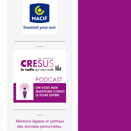
_________________________
___
_________________________
___
Mentions légales et politique
des données personnelles