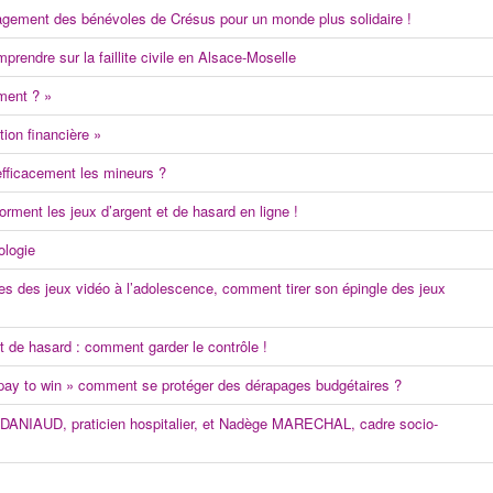
agement des bénévoles de Crésus pour un monde plus solidaire !
prendre sur la faillite civile en Alsace-Moselle
ment ? »
ion financière »
efficacement les mineurs ?
rment les jeux d’argent et de hasard en ligne !
ologie
s des jeux vidéo à l’adolescence, comment tirer son épingle des jeux
 de hasard : comment garder le contrôle !
« pay to win » comment se protéger des dérapages budgétaires ?
 DANIAUD, praticien hospitalier, et Nadège MARECHAL, cadre socio-