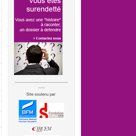
_________________________
___
Site soutenu par