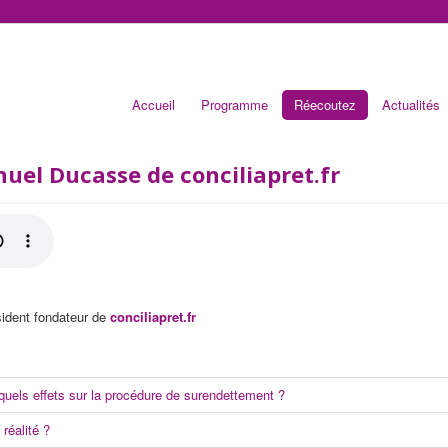
Accueil
Programme
Réecoutez
Actualités
uel Ducasse de conciliapret.fr
sident fondateur de
conciliapret.fr
 quels effets sur la procédure de surendettement ?
 réalité ?