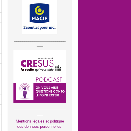
_________________________
___
_________________________
___
Mentions légales et politique
des données personnelles