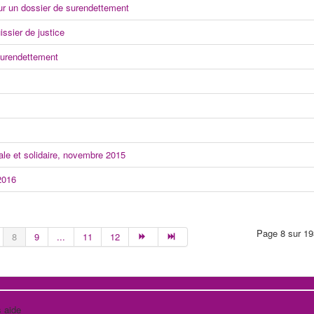
ur un dossier de surendettement
issier de justice
surendettement
le et solidaire, novembre 2015
2016
Page 8 sur 19
8
9
...
11
12
 aide